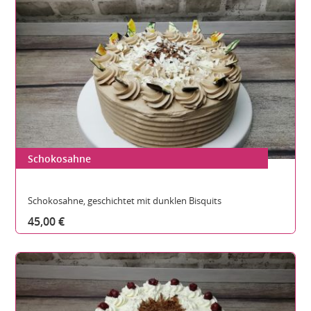
Schokosahne
Gesamthöhe:
Durchmesser:
Teilbare Stücke:
Schokosahne, geschichtet mit dunklen Bisquits
45,00 €