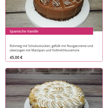
Spanische Vanille
Gesamthöhe:
Durchmesser:
Teilbare Stücke:
Rührteig mit Schokostücken, gefüllt mit Nougatcreme und
überzogen mit Marzipan und Vollmilchkuvertüre
45,00 €