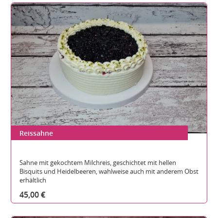
Reissahne
Gesamthöhe:
Durchmesser:
Teilbare Stücke:
Sahne mit gekochtem Milchreis, geschichtet mit hellen
Bisquits und Heidelbeeren, wahlweise auch mit anderem Obst
erhältlich
45,00 €