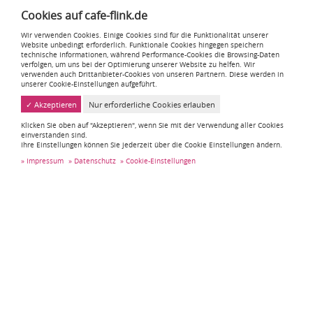
Durchmesser:
Cookies auf cafe-flink.de
Teilbare Stücke:
Wir verwenden Cookies. Einige Cookies sind für die Funktionalität unserer
Zitronensahne, geschichtet mit Rührteigböden
Website unbedingt erforderlich. Funktionale Cookies hingegen speichern
Glutenfrei
technische Informationen, während Performance-Cookies die Browsing-Daten
verfolgen, um uns bei der Optimierung unserer Website zu helfen. Wir
45,00 €
verwenden auch Drittanbieter-Cookies von unseren Partnern. Diese werden in
unserer Cookie-Einstellungen aufgeführt.
✓ Akzeptieren
Nur erforderliche Cookies erlauben
1
2
Klicken Sie oben auf "Akzeptieren", wenn Sie mit der Verwendung aller Cookies
einverstanden sind.
Ihre Einstellungen können Sie jederzeit über die Cookie Einstellungen ändern.
Impressum
Datenschutz
Cookie-Einstellungen
Filter
Impressum
Datenschutz