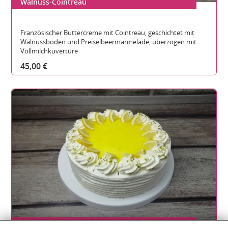
Walnuss-Cointreau
Gesamthöhe:
Durchmesser:
Teilbare Stücke:
Französischer Buttercreme mit Cointreau, geschichtet mit
Walnussböden und Preiselbeermarmelade, überzogen mit
Vollmilchkuvertüre
45,00 €
Zitronensahne Glutenfrei
Gesamthöhe: