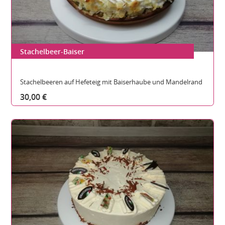
Stachelbeer-Baiser
Gesamthöhe:
Durchmesser:
Teilbare Stücke:
Stachelbeeren auf Hefeteig mit Baiserhaube und Mandelrand
30,00 €