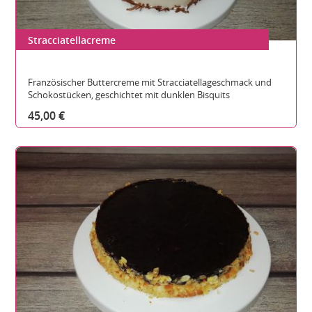
Stracciatellacreme
Gesamthöhe:
Durchmesser:
Teilbare Stücke:
Französischer Buttercreme mit Stracciatellageschmack und
Schokostücken, geschichtet mit dunklen Bisquits
45,00 €