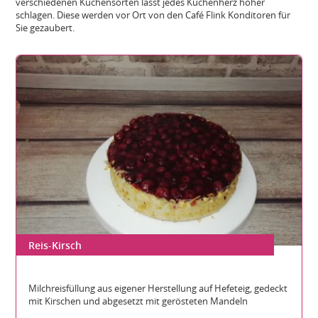
verschiedenen Kuchensorten lässt jedes Kuchenherz höher
schlagen. Diese werden vor Ort von den Café Flink Konditoren für
Sie gezaubert.
Reis-Kirsch
Gesamthöhe:
Durchmesser:
Teilbare Stücke:
Milchreisfüllung aus eigener Herstellung auf Hefeteig, gedeckt
mit Kirschen und abgesetzt mit gerösteten Mandeln