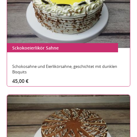
Sckokoeierlikör Sahne
Gesamthöhe:
Durchmesser:
Teilbare Stücke:
Schokosahne und Eierlikörsahne, geschichtet mit dunklen
Bisquits
45,00 €