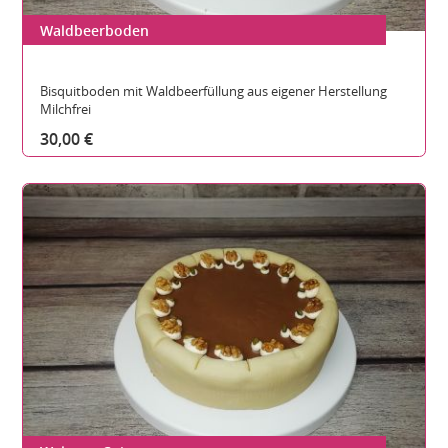
Waldbeerboden
Gesamthöhe:
Durchmesser:
Teilbare Stücke:
Bisquitboden mit Waldbeerfüllung aus eigener Herstellung
Milchfrei
30,00 €