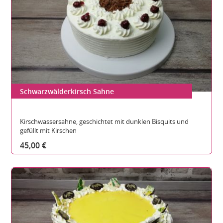
Schwarzwälderkirsch Sahne
Gesamthöhe:
Durchmesser:
Teilbare Stücke:
Kirschwassersahne, geschichtet mit dunklen Bisquits und
gefüllt mit Kirschen
45,00 €