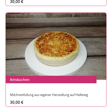
30,00 €
Reiskuchen
Gesamthöhe:
Durchmesser:
Teilbare Stücke:
Milchreisfüllung aus eigener Herstellung auf Hefeteig
30,00 €