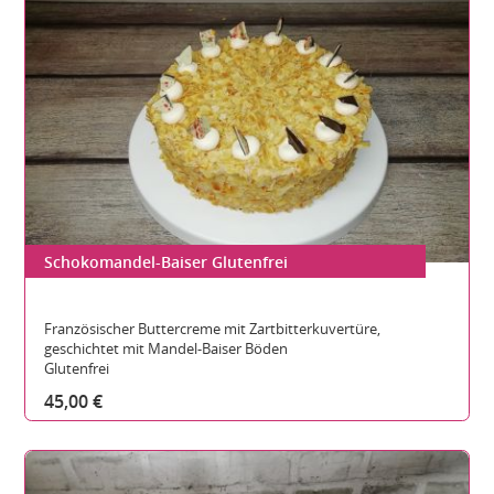
Schokomandel-Baiser Glutenfrei
Gesamthöhe:
Durchmesser:
Teilbare Stücke:
Französischer Buttercreme mit Zartbitterkuvertüre,
geschichtet mit Mandel-Baiser Böden
Glutenfrei
45,00 €