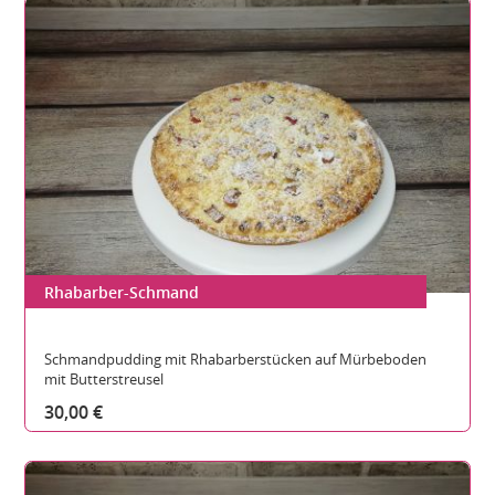
Rhabarber-Schmand
Gesamthöhe:
Durchmesser:
Teilbare Stücke:
Schmandpudding mit Rhabarberstücken auf Mürbeboden
mit Butterstreusel
30,00 €